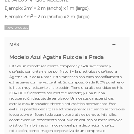
2
Ejemplo: 2m
= 2 m (ancho) x 1 m (largo).
2
Ejemplo: 4m
= 2 m (ancho) x 2 m (largo).
New product
MÁS
Modelo Azul Agatha Ruiz de la Prada
Este es un modelo realmente rompedor y exclusivo creado y
diseñado conjuntamente por Naturf y la prestigiosa diseñadora
Ágatha Ruiz de la Prada. Está fabricado con hilos monofilamento
extrasuaves con nervio central. Su composición de 100% polietileno
lo hace muy resistente a la tracción. Tiene una alta densidad de hilo
(504.000 filamentos por metro cuadrado) y una buena
recuperación después de ser pisado. Una de sus características
estrella es su innovador sistema antiestático permanente. Esto
evita las posibles descargas eléctricas generadas cuando se corre o se
juega sobre él. Sobre todo cuando se trata de parques infantiles,
donde existe un rozamiento continuo en columpios metálicos o de
plástico. También es un modelo ideal para decoración, diseño,
rotulación, como imagen corporativa de una empresa o