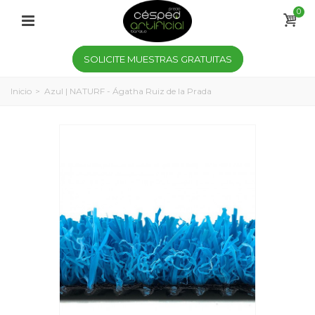
0
SOLICITE MUESTRAS GRATUITAS
Inicio
>
Azul | NATURF - Ágatha Ruiz de la Prada