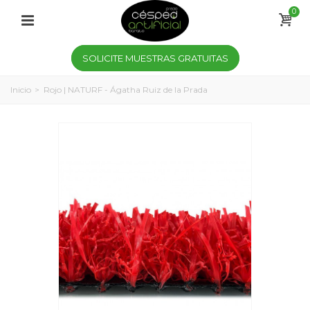
0
SOLICITE MUESTRAS GRATUITAS
Inicio
>
Rojo | NATURF - Ágatha Ruiz de la Prada