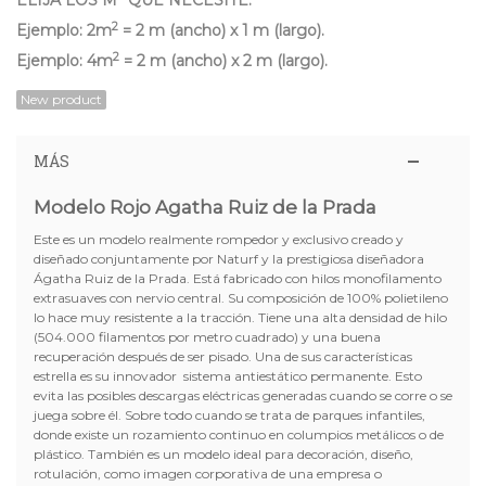
2
Ejemplo: 2m
= 2 m (ancho) x 1 m (largo).
2
Ejemplo: 4m
= 2 m (ancho) x 2 m (largo).
New product
MÁS
Modelo Rojo Agatha Ruiz de la Prada
Este es un modelo realmente rompedor y exclusivo creado y
diseñado conjuntamente por Naturf y la prestigiosa diseñadora
Ágatha Ruiz de la Prada. Está fabricado con hilos monofilamento
extrasuaves con nervio central. Su composición de 100% polietileno
lo hace muy resistente a la tracción. Tiene una alta densidad de hilo
(504.000 filamentos por metro cuadrado) y una buena
recuperación después de ser pisado. Una de sus características
estrella es su innovador sistema antiestático permanente. Esto
evita las posibles descargas eléctricas generadas cuando se corre o se
juega sobre él. Sobre todo cuando se trata de parques infantiles,
donde existe un rozamiento continuo en columpios metálicos o de
plástico. También es un modelo ideal para decoración, diseño,
rotulación, como imagen corporativa de una empresa o